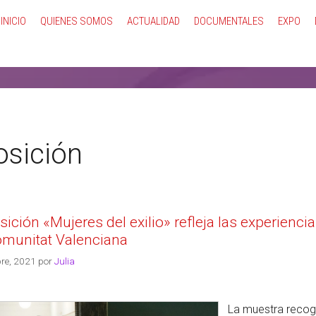
INICIO
QUIENES SOMOS
ACTUALIDAD
DOCUMENTALES
EXPO
osición
sición «Mujeres del exilio» refleja las experienc
omunitat Valenciana
re, 2021
por
Julia
La muestra recoge