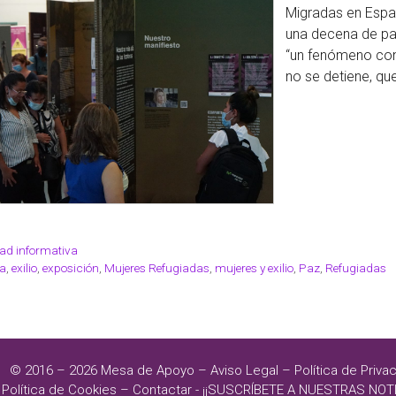
Migradas en Españ
una decena de país
“un fenómeno con
no se detiene, qu
ad informativa
a
,
exilio
,
exposición
,
Mujeres Refugiadas
,
mujeres y exilio
,
Paz
,
Refugiadas
© 2016 – 2026
Mesa de Apoyo
–
Aviso Legal
–
Política de Priva
Política de Cookies
–
Contactar
-
¡¡SUSCRÍBETE A NUESTRAS NOTI