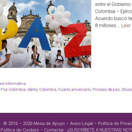
entre el Gobiern
Colombia – Ejérci
Acuerdo buscó te
8 millones …
Leer
ad informativa
 Paz Colombia
,
Alerta
,
Colombia
,
Cuarto aniversario
,
Proceso de paz
,
Situa
© 2016 – 2026
Mesa de Apoyo
–
Aviso Legal
–
Política de Priva
Política de Cookies
–
Contactar
-
¡¡SUSCRÍBETE A NUESTRAS NOTI