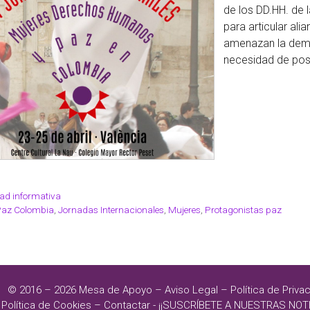
de los DD.HH. de 
para articular ali
amenazan la democ
necesidad de posi
ad informativa
Paz Colombia
,
Jornadas Internacionales
,
Mujeres
,
Protagonistas paz
© 2016 – 2026
Mesa de Apoyo
–
Aviso Legal
–
Política de Priva
Política de Cookies
–
Contactar
-
¡¡SUSCRÍBETE A NUESTRAS NOTI