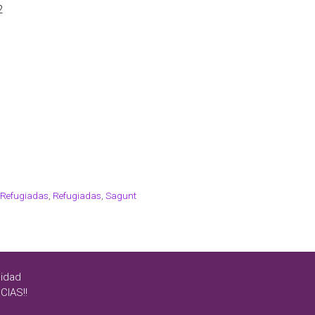
2
 Refugiadas
,
Refugiadas
,
Sagunt
cidad
CIAS!!