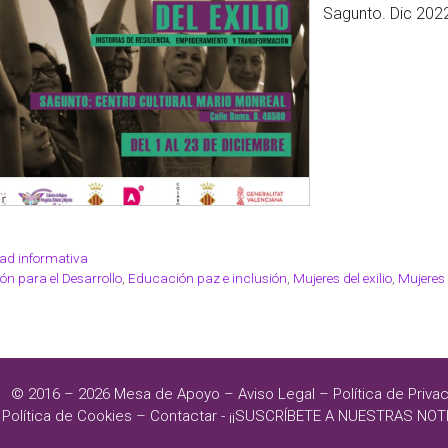
Sagunto. Dic 202
ad informativa
n para el Desarrollo
,
Educación paz e inclusión
,
Mujeres del exilio
,
Mujeres
© 2016 – 2026
Mesa de Apoyo
–
Aviso Legal
–
Política de Priva
Política de Cookies
–
Contactar
-
¡¡SUSCRÍBETE A NUESTRAS NOTI