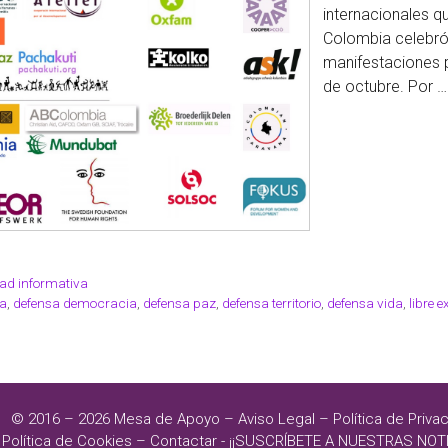
internacionales q
Colombia celebró
manifestaciones p
de octubre. Por 
ad informativa
a
,
defensa democracia
,
defensa paz
,
defensa territorio
,
defensa vida
,
libre 
© 2016 – 2026
Mesa de Apoyo
–
Aviso Legal
–
Política de Priva
Política de Cookies
–
Contactar
-
¡¡SUSCRÍBETE A NUESTRAS NOTI