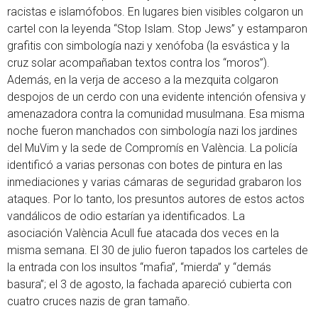
racistas e islamófobos. En lugares bien visibles colgaron un
cartel con la leyenda “Stop Islam. Stop Jews” y estamparon
grafitis con simbología nazi y xenófoba (la esvástica y la
cruz solar acompañaban textos contra los “moros”).
Además, en la verja de acceso a la mezquita colgaron
despojos de un cerdo con una evidente intención ofensiva y
amenazadora contra la comunidad musulmana. Esa misma
noche fueron manchados con simbología nazi los jardines
del MuVim y la sede de Compromís en València. La policía
identificó a varias personas con botes de pintura en las
inmediaciones y varias cámaras de seguridad grabaron los
ataques. Por lo tanto, los presuntos autores de estos actos
vandálicos de odio estarían ya identificados. La
asociación València Acull fue atacada dos veces en la
misma semana. El 30 de julio fueron tapados los carteles de
la entrada con los insultos “mafia”, “mierda” y “demás
basura”; el 3 de agosto, la fachada apareció cubierta con
cuatro cruces nazis de gran tamaño.