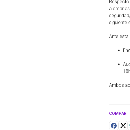
Respecto 
a crear es
seguridad
siguiente 
Ante esta
Enc
Aud
18h
Ambos act
COMPART