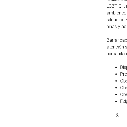
LGBTIQ+, 
ambiente, 
situacione
niñas y a
Barrancabe
atención s
humanitar
Dis
Pro
Obs
Obs
Obs
Exi