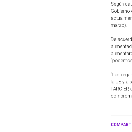
Según dato
Gobierno 
actualmen
marzo).
De acuerd
aumentado
aumentaro
“podemos d
“Las orga
la UE y a
FARC-EP, 
compromis
COMPART