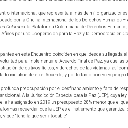
entro internacional, que representa a más de mil organizaciones
ocado por la Oficina Internacional de los Derechos Humanos – 
 en Colombia:
la Plataforma Colombiana de Derechos Humanos, D
y Afines por una Cooperación para la Paz y la Democracia en C
ipantes en este Encuentro coinciden en que, desde su llegada a
 voluntad para implementar el Acuerdo Final de Paz, ya que las p
sustitución de cultivos ilícitos, y derechos de las víctimas, así c
ulado inicialmente en el Acuerdo, y por lo tanto ponen en peligr
a profunda preocupación por el desfinanciamiento y falta de re
ransicional. A la Jurisdicción Especial para la Paz (JEP), cuya le
se le ha asignado en 2019 un presupuesto 28% menor que el que
taformas recuerdan que la JEP es el instrumento que garantiza los
, y que “tendría que ser intocable”.