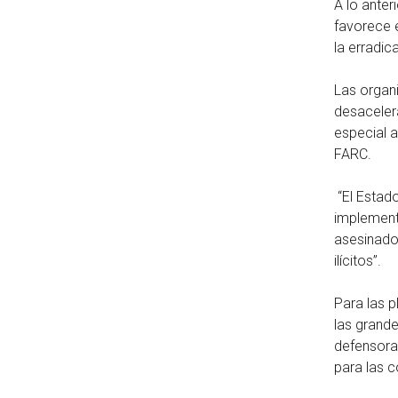
A lo ante
favorece e
la erradic
Las organ
desacelera
especial a
FARC.
“El Estado
implement
asesinados
ilícitos”.
Para las p
las grande
defensoras
para las c