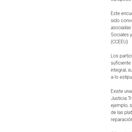
Este encu
sido conv
asociadas
Sociales 
(CCEEU).
Los partic
suficiente
integral, 
a lo estip
Existe un
Justicia T
ejemplo, 
de las pla
reparación