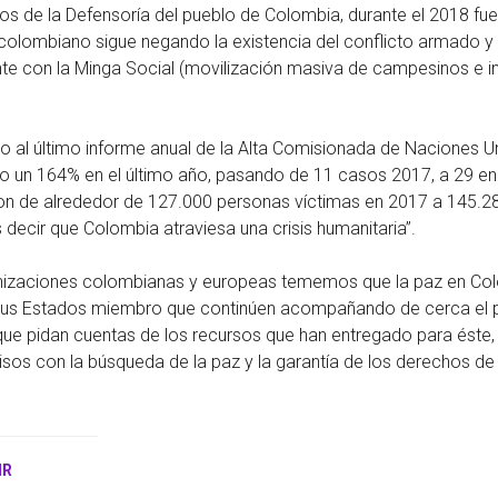
s de la Defensoría del pueblo de Colombia, durante el 2018 fue
colombiano sigue negando la existencia del conflicto armado y c
te con la Minga Social (movilización masiva de campesinos e in
o al último informe anual de la Alta Comisionada de Naciones 
 un 164% en el último año, pasando de 11 casos 2017, a 29 en 
n de alrededor de 127.000 personas víctimas en 2017 a 145.287
ecir que Colombia atraviesa una crisis humanitaria”.
nizaciones colombianas y europeas tememos que la paz en Colom
 sus Estados miembro que continúen acompañando de cerca el 
que pidan cuentas de los recursos que han entregado para éste,
os con la búsqueda de la paz y la garantía de los derechos de l
IR