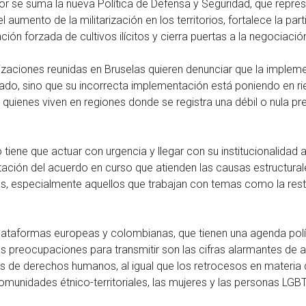
rior se suma la nueva Política de Defensa y Seguridad, que repr
l aumento de la militarización en los territorios, fortalece la 
ación forzada de cultivos ilícitos y cierra puertas a la negociació
izaciones reunidas en Bruselas quieren denunciar que la imple
do, sino que su incorrecta implementación está poniendo en rie
 quienes viven en regiones donde se registra una débil o nula p
 tiene que actuar con urgencia y llegar con su institucionalida
ación del acuerdo en curso que atienden las causas estructura
, especialmente aquellos que trabajan con temas como la restituc
lataformas europeas y colombianas, que tienen una agenda polít
s preocupaciones para transmitir son las cifras alarmantes de a
 de derechos humanos, al igual que los retrocesos en materia d
omunidades étnico-territoriales, las mujeres y las personas LGBT