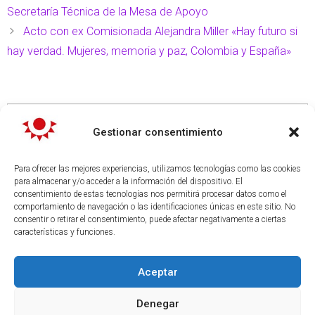
Secretaría Técnica de la Mesa de Apoyo
Acto con ex Comisionada Alejandra Miller «Hay futuro si
hay verdad. Mujeres, memoria y paz, Colombia y España»
Gestionar consentimiento
Para ofrecer las mejores experiencias, utilizamos tecnologías como las cookies
TEMAS
para almacenar y/o acceder a la información del dispositivo. El
consentimiento de estas tecnologías nos permitirá procesar datos como el
Actualidad informativa
comportamiento de navegación o las identificaciones únicas en este sitio. No
Presencia en Medios
consentir o retirar el consentimiento, puede afectar negativamente a ciertas
características y funciones.
Documentales
Notas de prensa
Aceptar
Denegar